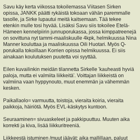
Savu käy kerta viikossa tokoilemassa Viitasen Sirken
opissa, JANKK päätti rykäistä tokoaan vähän paremmalle
tasolle, ja Sirke lupautui meitä kaitsemaan. Tää tekee
etenkin mulle tosi hyvää. Lisäksi Savu siis tokoilee Etelä-
Hämeen kennelpiirin junnuporukassa, jossa kimppatreenejä
on sovittuna nyt tammi-maaliskuulle 4kpk, helmikuussa Nina
Manner kouluttaa ja maaliskuussa Oili Huotari. Myös Q-
porukalla tokoillaan Korrien opissa helmikuussa. Ei siis
ainakaan koulutuksen puutetta voi syyttää.
Eilen kuvailinkin meidän tilannetta Sirkelle 'kauheasti hyviä
paloja, mutta ei valmiita liikkeitä'. Voittajan liikkeistä on
valmiina vaan hyppynouto, muut enemmän ja vähemmän
kesken.
Paikallaolo= varmuutta, toistoja, vieraita koiria, vieraita
paikkoja, häiriötä. Myös EVL-käskytys kuntoon.
Seuraaminen= sivuaskeleet ja pakkipuuttuu. Muuten aika
korrekti ja kiva, lisää liikkuritreeniä.
Liikkeestä istuminen /muut jäävät: aika mallillaan, paluut