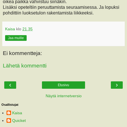
oikea paikka vahvistuu siinäkin.
Lisäksi opeteltiin peruuttamista seuraamisessa. Ja lopuksi
pohdittiin luoksetulon rakentamista liikkeeksi.
Kaisa
klo
21.35
Jaa muille
Ei kommentteja:
Lähetä kommentti
‹
›
Etusivu
Näytä internetversio
Osallistujat
Kaisa
Quicket