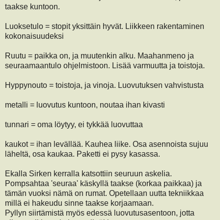
taakse kuntoon.
Luoksetulo = stopit yksittäin hyvät. Liikkeen rakentaminen
kokonaisuudeksi
Ruutu = paikka on, ja muutenkin alku. Maahanmeno ja
seuraamaantulo ohjelmistoon. Lisää varmuutta ja toistoja.
Hyppynouto = toistoja, ja vinoja. Luovutuksen vahvistusta
metalli = luovutus kuntoon, noutaa ihan kivasti
tunnari = oma löytyy, ei tykkää luovuttaa
kaukot = ihan levällää. Kauhea liike. Osa asennoista sujuu
läheltä, osa kaukaa. Paketti ei pysy kasassa.
Ekalla Sirken kerralla katsottiin seuruun askelia.
Pompsahtaa 'seuraa' käskyllä taakse (korkaa paikkaa) ja
tämän vuoksi nämä on rumat. Opetellaan uutta tekniikkaa
millä ei hakeudu sinne taakse korjaamaan.
Pyllyn siirtämistä myös edessä luovutusasentoon, jotta